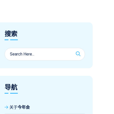
搜索
导航
关于
今年会