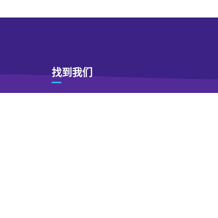
找到我们
地址
无锡市滨湖区K-Park服务中
心3号楼12A
电话
+17508061960
邮箱
mirrored@126.com