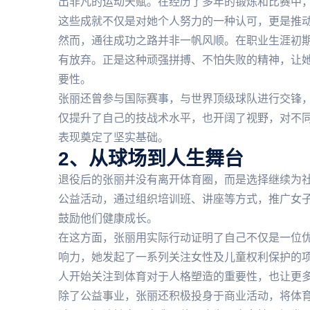
出非凡的运动天赋。在经历了多年的锻炼和比赛中
这些成就不仅是对她个人努力的一种认可，更是推
然而，通往成功之路并非一帆风顺。在职业生涯初
有放弃。正是这种顽强拼搏、不怕失败的精神，让
要性。
张丽还曾参与国际赛事，与世界顶级球队进行交锋
仅提升了自己的技战术水平，也开阔了视野，对不
表现奠定了坚实基础。
2、从球场到人生舞台
退役后的张丽并没有离开体育圈，而是选择继续为
公益活动，通过组织培训班、讲座等方式，推广女
鼓励他们健康成长。
在这方面，张丽用实际行动证明了自己不仅是一位
响力，她发起了一系列关注女性及儿童权利保护的
人开始关注到体育对于人格塑造的重要性，也让更
除了公益事业，张丽还积极投身于商业活动，将体