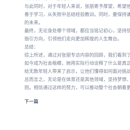
与此同时，对于年轻人来说，张丽寄予厚望，希望
善于学习，从失败中总结经验教训。同时，要保持
的未来。
最终，无论身处哪个领域，都应当铭记初心，坚持
指引方向，引领他们走向更加辉煌的人生舞台。
总结：
综上所述，通过对张丽专访内容的回顾，我们看到
如今成为社会楷模，她用实际行动诠释了什么是真
给无数年轻人带来了启示，让他们懂得如何面对挑
总而言之，无论是在体育还是其他领域，坚持梦想
则。相信通过这样的努力，可以推动整个社会朝着
下一篇