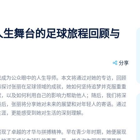
人生舞台的足球旅程回顾与
分享
已成为公众眼中的人生导师。本文将通过对她的专访，回顾
将探讨张丽在足球领域的成就，她如何坚持追梦并克服重重
献，以及如何利用自己的影响力帮助他人；随后，我们将深
最后，张丽将分享她对未来的展望和对年轻人的寄语。通过
生涯，更能感受到她对生活的深刻理解。
展现了卓越的才华与拼搏精神。早在青少年时期，她便展现