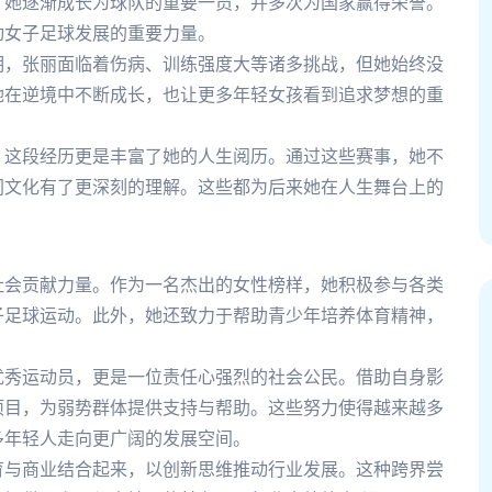
，她逐渐成长为球队的重要一员，并多次为国家赢得荣誉。
动女子足球发展的重要力量。
期，张丽面临着伤病、训练强度大等诸多挑战，但她始终没
她在逆境中不断成长，也让更多年轻女孩看到追求梦想的重
，这段经历更是丰富了她的人生阅历。通过这些赛事，她不
同文化有了更深刻的理解。这些都为后来她在人生舞台上的
社会贡献力量。作为一名杰出的女性榜样，她积极参与各类
子足球运动。此外，她还致力于帮助青少年培养体育精神，
优秀运动员，更是一位责任心强烈的社会公民。借助自身影
项目，为弱势群体提供支持与帮助。这些努力使得越来越多
多年轻人走向更广阔的发展空间。
育与商业结合起来，以创新思维推动行业发展。这种跨界尝