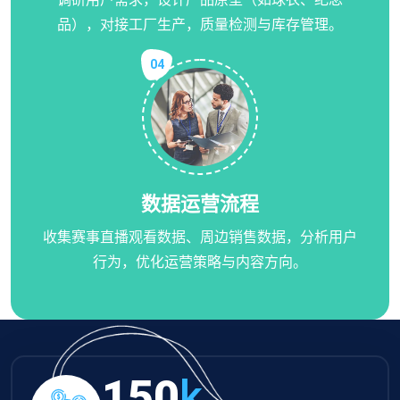
品），对接工厂生产，质量检测与库存管理。
04
数据运营流程
收集赛事直播观看数据、周边销售数据，分析用户
行为，优化运营策略与内容方向。
150
k