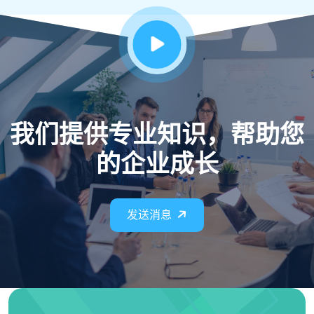
我们提供专业知识，帮助您
的企业成长
发送消息